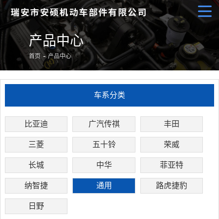

产品中心
-
首页
产品中心
车系分类
比亚迪
广汽传祺
丰田
三菱
五十铃
荣威
长城
中华
菲亚特
纳智捷
通用
路虎捷豹
日野