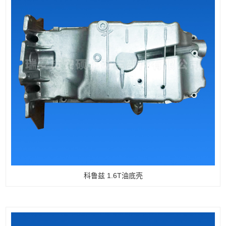
科鲁兹 1.6T油底壳