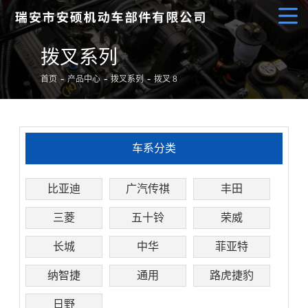

拨叉系列
-
-
-
首页
产品中心
拨叉系列
拨叉 8
车系分类
比亚迪
广汽传祺
丰田
三菱
五十铃
荣威
长城
中华
菲亚特
纳智捷
通用
路虎捷豹
日野