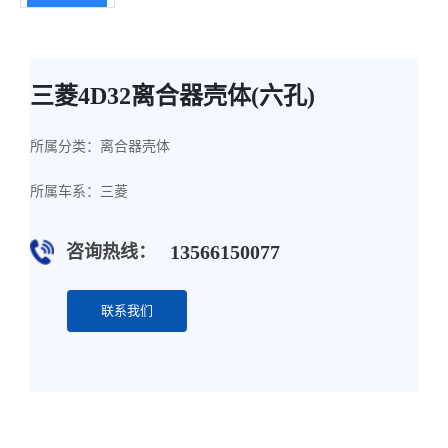
三菱4D32离合器壳体(六孔)
所属分类：
离合器壳体
所属车系：
三菱
13566150077
咨询热线：
联系我们