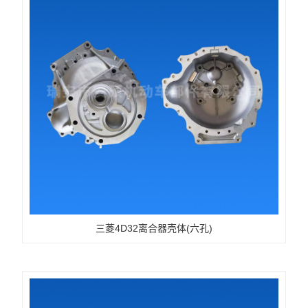
三菱4D32离合器壳体(六孔)