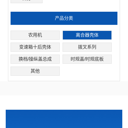
产品分类
农用机
离合器壳体
变速箱十后壳体
拨叉系列
换档/操纵盖总成
时规盖/时规底板
其他