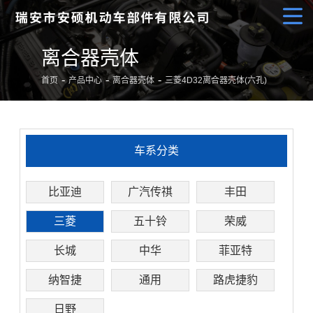

离合器壳体
-
-
-
首页
产品中心
离合器壳体
三菱4D32离合器壳体(六孔)
车系分类
比亚迪
广汽传祺
丰田
三菱
五十铃
荣威
长城
中华
菲亚特
纳智捷
通用
路虎捷豹
日野